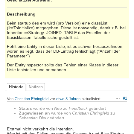
Beschreibung
Beim startup des em wird (pro Version) eine classList
(listToInitialize) mitgegeben. Diese ist notwendig, damit z.B. bei
InheritanceStrategy::JOINED_TABLE das Erstellen der
Basisklassen-Tabelle sichergestellt ist.
Fehlt eine Entity in dieser Liste, ist es schwer herauszufinden,
woran es liegt, dass der DB-Eintrag fehlschlägt ("Anzahl der
Parameter")
Der EntityInspector sollte das Fehlen einer Klasse in dieser
Liste feststellen und anmahnen.
Historie
Notizen
#1
Von
Christian Ehringfeld
vor
etwa 8 Jahren
aktualisiert
Aktionen
Status
wurde von
Neu
zu
Feedback
geändert
Zugewiesen an
wurde von
Christian Ehringfeld
zu
Sebastian Diel
geändert
Erstmal nicht verkehrt die Intention.
Was ist mit den Fällen wo man die Klassen A und B im Startup