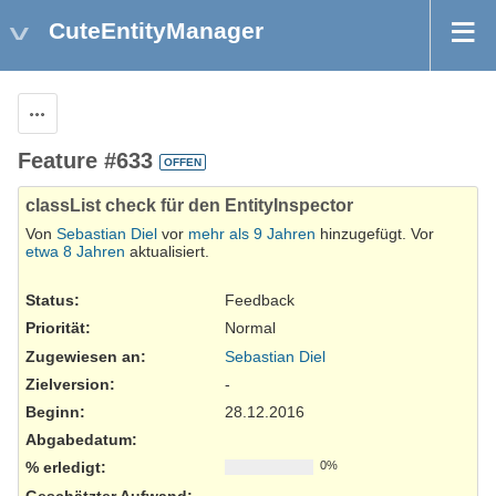
CuteEntityManager
Aktionen
Feature #633
OFFEN
classList check für den EntityInspector
Von
Sebastian Diel
vor
mehr als 9 Jahren
hinzugefügt. Vor
etwa 8 Jahren
aktualisiert.
Status:
Feedback
Priorität:
Normal
Zugewiesen an:
Sebastian Diel
Zielversion:
-
Beginn:
28.12.2016
Abgabedatum:
% erledigt:
0%
Geschätzter Aufwand: